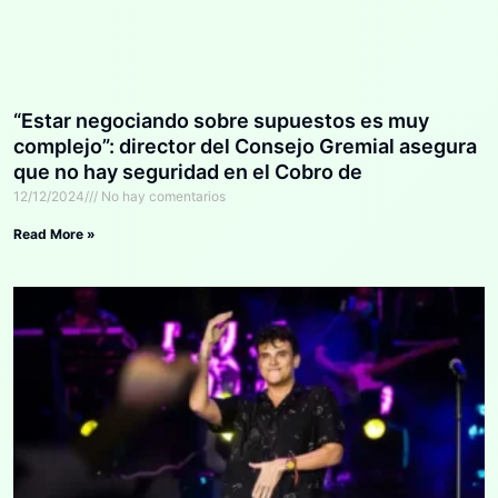
“Estar negociando sobre supuestos es muy
complejo”: director del Consejo Gremial asegura
que no hay seguridad en el Cobro de
Valorización
12/12/2024
No hay comentarios
Read More »