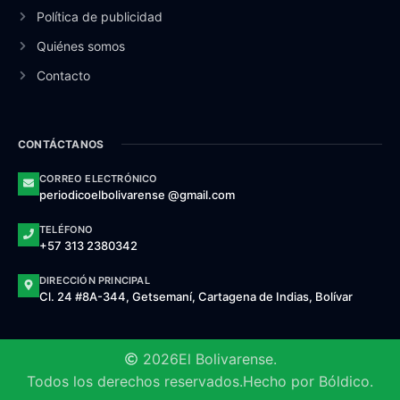
Política de publicidad
Quiénes somos
Contacto
CONTÁCTANOS
CORREO ELECTRÓNICO
periodicoelbolivarense @gmail.com
TELÉFONO
+57 313 2380342
DIRECCIÓN PRINCIPAL
Cl. 24 #8A-344, Getsemaní, Cartagena de Indias, Bolívar
2026
El Bolivarense.
Todos los derechos reservados.
Hecho por Bóldico.