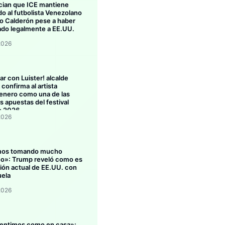
ian que ICE mantiene
do al futbolista Venezolano
 Calderón pese a haber
ado legalmente a EE.UU.
2026
ar con Luister! alcalde
confirma al artista
enero como una de las
s apuestas del festival
o 2026
2026
mos tomando mucho
eo»: Trump reveló como es
ción actual de EE.UU. con
ela
2026
entimos como en casa»: