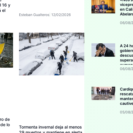
vicepr
l 16 y
en Cali
 el
Abelar
Esteban Gualteros
12/02/2026
06/08/
A 24 h
gobier
descua
supera 
aument
06/08/
invers
Cardiq
rescat
manten
cautive
05/08/
ro de
de lo
Tormenta invernal deja al menos
29 muertos y mantiene en alerta