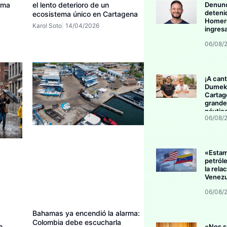
ema
el lento deterioro de un
Denunc
deteni
ecosistema único en Cartagena
Homero
Karol Soto
14/04/2026
ingres
06/08/
¡A cant
Dumek 
Cartag
grande
náutic
06/08/
«Esta
petról
la rela
Venezu
06/08/
Bahamas ya encendió la alarma:
Colombia debe escucharla
e
«Nos s