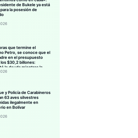
esidente de Bukele ya está
 para la posesión de
do
2026
oras que termine el
no Petro, se conoce que el
dre en el presupuesto
los $30,2 billones:
ó la deuda mientras la
2026
ión se estanca
ue y Policía de Carabineros
an 63 aves silvestres
idas ilegalmente en
rio en Bolívar
2026