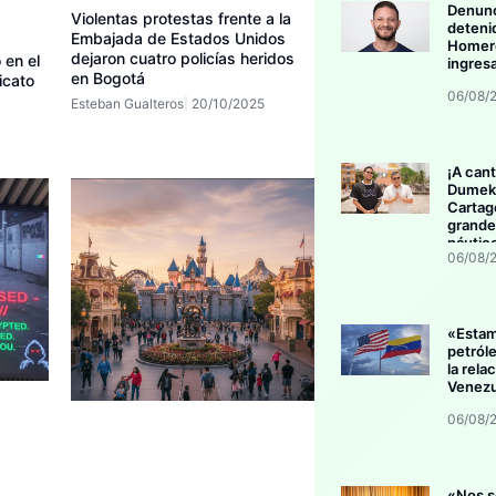
Denunc
Violentas protestas frente a la
deteni
Embajada de Estados Unidos
Homero
dejaron cuatro policías heridos
 en el
ingres
en Bogotá
icato
06/08/
Esteban Gualteros
20/10/2025
¡A cant
Dumek 
Cartag
grande
náutic
06/08/
«Esta
petról
la rela
Venezu
06/08/
«Nos s