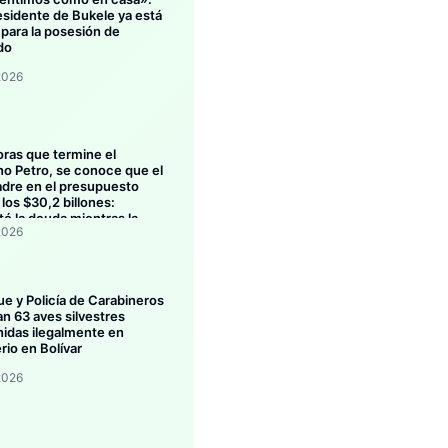
esidente de Bukele ya está
 para la posesión de
do
2026
oras que termine el
no Petro, se conoce que el
dre en el presupuesto
los $30,2 billones:
ó la deuda mientras la
2026
ión se estanca
ue y Policía de Carabineros
an 63 aves silvestres
idas ilegalmente en
rio en Bolívar
2026