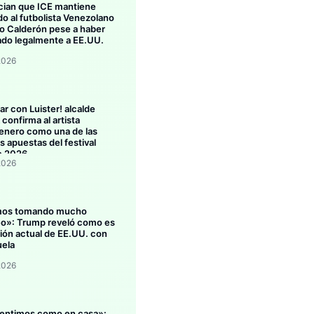
ian que ICE mantiene
do al futbolista Venezolano
 Calderón pese a haber
ado legalmente a EE.UU.
2026
ar con Luister! alcalde
confirma al artista
enero como una de las
s apuestas del festival
o 2026
2026
mos tomando mucho
eo»: Trump reveló como es
ción actual de EE.UU. con
ela
2026
entimos como en casa»: