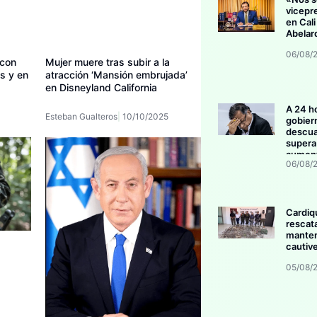
vicepr
en Cali
Abelar
06/08/
Mujer muere tras subir a la
 con
atracción ‘Mansión embrujada’
s y en
en Disneyland California
A 24 h
Esteban Gualteros
10/10/2025
gobier
descua
supera 
aument
06/08/
invers
Cardiq
rescat
manten
cautive
05/08/