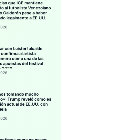
ian que ICE mantiene
do al futbolista Venezolano
 Calderón pese a haber
ado legalmente a EE.UU.
2026
ar con Luister! alcalde
confirma al artista
enero como una de las
s apuestas del festival
o 2026
2026
mos tomando mucho
eo»: Trump reveló como es
ción actual de EE.UU. con
ela
2026
entimos como en casa»: