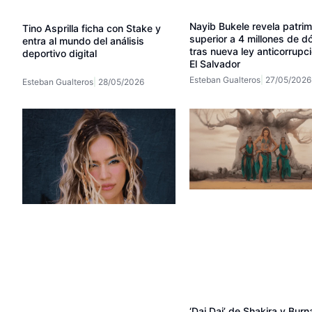
Nayib Bukele revela patrim
Tino Asprilla ficha con Stake y
superior a 4 millones de d
entra al mundo del análisis
tras nueva ley anticorrupc
deportivo digital
El Salvador
Esteban Gualteros
27/05/2026
Esteban Gualteros
28/05/2026
‘Dai Dai’ de Shakira y Bur