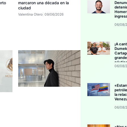
erto
marcaron una década en la
Denunc
deteni
ciudad
Homero
Valentina Otero
09/06/2026
ingres
06/08/
¡A cant
Dumek 
Cartag
grande
náutic
06/08/
«Esta
petról
la rela
Venezu
06/08/
«Nos s