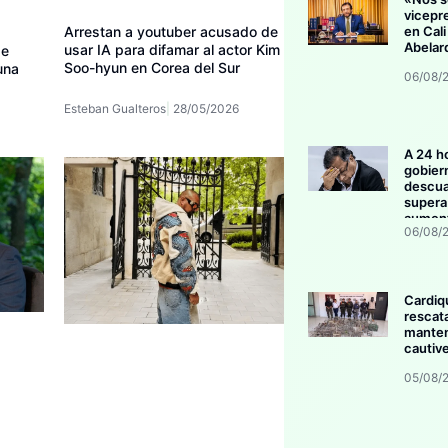
vicepr
Arrestan a youtuber acusado de
en Cali
Abelar
usar IA para difamar al actor Kim
de
Soo-hyun en Corea del Sur
 una
06/08/
Esteban Gualteros
28/05/2026
A 24 h
gobier
descua
supera 
aument
06/08/
invers
Cardiq
rescat
manten
cautive
05/08/