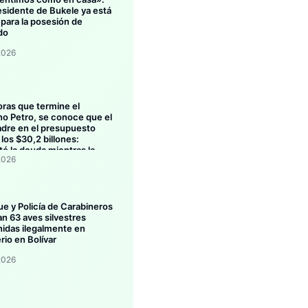
esidente de Bukele ya está
 para la posesión de
do
2026
oras que termine el
no Petro, se conoce que el
dre en el presupuesto
los $30,2 billones:
ó la deuda mientras la
2026
ión se estanca
ue y Policía de Carabineros
an 63 aves silvestres
idas ilegalmente en
rio en Bolívar
2026