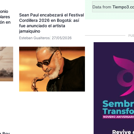
Data from
Tiempo3.c
onio
Sean Paul encabezará el Festival
ólares
Cordillera 2026 en Bogotá: así
ión en
fue anunciado el artista
jamaiquino
PU
Esteban Gualteros
27/05/2026
na Boy