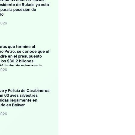
esidente de Bukele ya está
 para la posesión de
do
2026
oras que termine el
no Petro, se conoce que el
dre en el presupuesto
los $30,2 billones:
ó la deuda mientras la
2026
ión se estanca
ue y Policía de Carabineros
an 63 aves silvestres
idas ilegalmente en
rio en Bolívar
2026