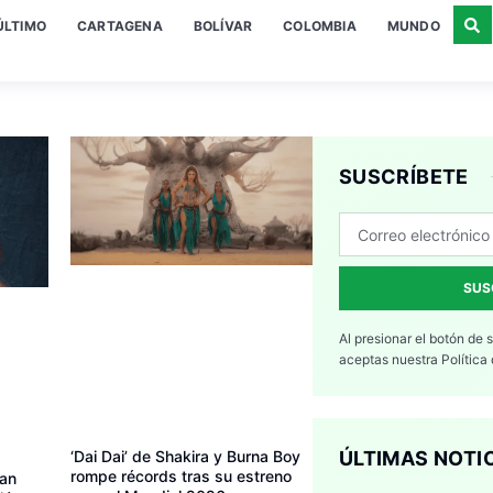
ÚLTIMO
CARTAGENA
BOLÍVAR
COLOMBIA
MUNDO
SUSCRÍBETE
SUS
Al presionar el botón de 
aceptas nuestra
Política
‘Dai Dai’ de Shakira y Burna Boy
ÚLTIMAS NOTI
rompe récords tras su estreno
can