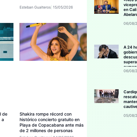
vicepr
Esteban Gualteros
15/05/2026
en Cali
Abelar
06/08/
A 24 h
gobier
descua
supera 
aument
06/08/
invers
Cardiq
rescat
manten
cautive
l de
Shakira rompe récord con
05/08/
 a
histórico concierto gratuito en
Playa de Copacabana ante más
de 2 millones de personas