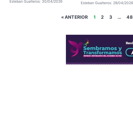
Esteban Gualteros
30/04/2026
Esteban Gualteros
28/04/2026
« ANTERIOR
1
2
3
…
48