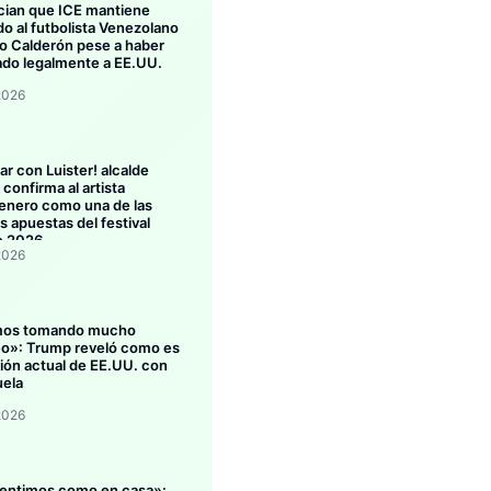
ian que ICE mantiene
do al futbolista Venezolano
 Calderón pese a haber
ado legalmente a EE.UU.
2026
ar con Luister! alcalde
confirma al artista
enero como una de las
s apuestas del festival
o 2026
2026
mos tomando mucho
eo»: Trump reveló como es
ción actual de EE.UU. con
ela
2026
entimos como en casa»: