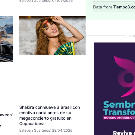
Esteban Gualteros
04/05/2026
Data from
Tiempo3.c
PU
Shakira conmueve a Brasil con
emotiva carta antes de su
oween’
megaconcierto gratuito en
Copacabana
e
Esteban Gualteros
28/04/2026