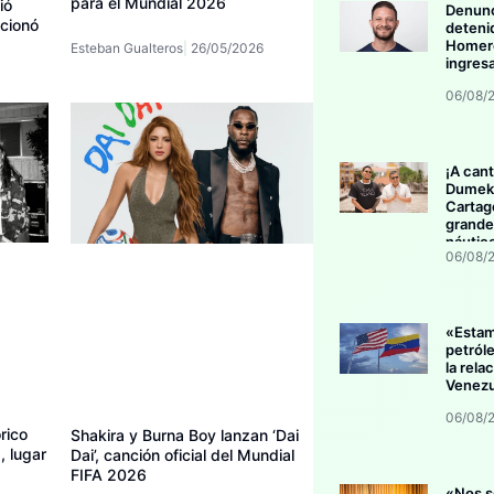
para el Mundial 2026
ió
Denunc
ocionó
deteni
Homero
Esteban Gualteros
26/05/2026
ingres
06/08/
¡A cant
Dumek 
Cartag
grande
náutic
06/08/
«Esta
petról
la rela
Venezu
06/08/
rico
Shakira y Burna Boy lanzan ‘Dai
, lugar
Dai’, canción oficial del Mundial
FIFA 2026
«Nos s