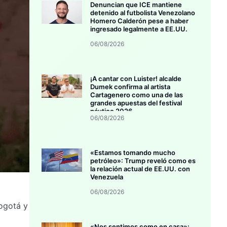
Denuncian que ICE mantiene
detenido al futbolista Venezolano
Homero Calderón pese a haber
ingresado legalmente a EE.UU.
06/08/2026
¡A cantar con Luister! alcalde
Dumek confirma al artista
Cartagenero como una de las
grandes apuestas del festival
náutico 2026
06/08/2026
«Estamos tomando mucho
petróleo»: Trump reveló como es
la relación actual de EE.UU. con
Venezuela
06/08/2026
Bogotá y
«Nos sentimos como en casa»: