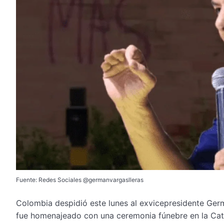
Fuente: Redes Sociales @germanvargaslleras
Colombia despidió este lunes al exvicepresidente Ger
fue homenajeado con una ceremonia fúnebre en la Cat