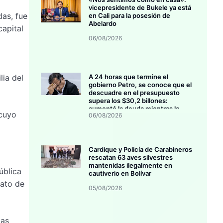
vicepresidente de Bukele ya está
das, fue
en Cali para la posesión de
Abelardo
capital
06/08/2026
A 24 horas que termine el
lia del
gobierno Petro, se conoce que el
descuadre en el presupuesto
supera los $30,2 billones:
aumentó la deuda mientras la
 cuyo
06/08/2026
inversión se estanca
Cardique y Policía de Carabineros
rescatan 63 aves silvestres
mantenidas ilegalmente en
ública
cautiverio en Bolívar
dato de
05/08/2026
las