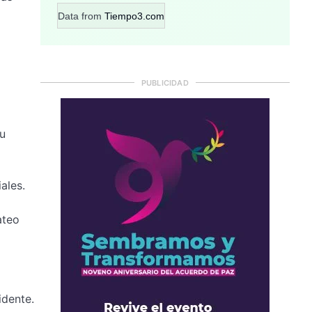
Data from
Tiempo3.com
PUBLICIDAD
su
ales.
ateo
idente.