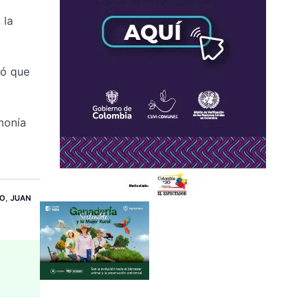
 la
ró que
monía
RO
,
JUAN