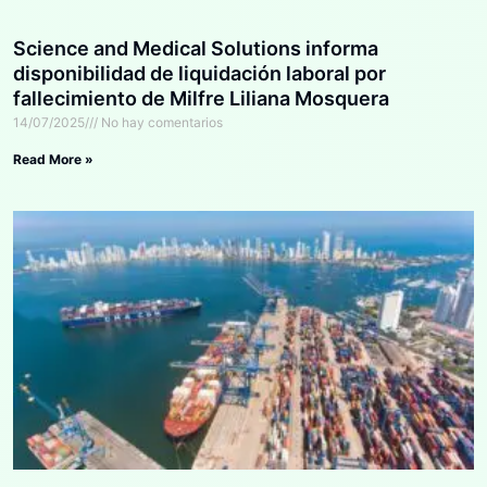
Science and Medical Solutions informa
disponibilidad de liquidación laboral por
fallecimiento de Milfre Liliana Mosquera
Ibargüen
14/07/2025
No hay comentarios
Read More »