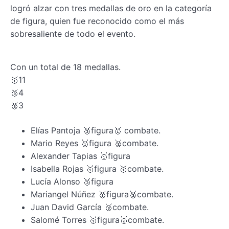
logró alzar con tres medallas de oro en la categoría
de figura, quien fue reconocido como el más
sobresaliente de todo el evento.
Con un total de 18 medallas.
🥇11
🥈4
🥉3
Elías Pantoja 🥉figura🥇 combate.
⁠Mario Reyes 🥇figura 🥈combate.
⁠Alexander Tapias 🥇figura
⁠Isabella Rojas 🥇figura 🥇combate.
⁠Lucía Alonso 🥉figura
⁠Mariangel Núñez 🥇figura🥈combate.
⁠Juan David García 🥉combate.
⁠Salomé Torres 🥇figura🥈combate.