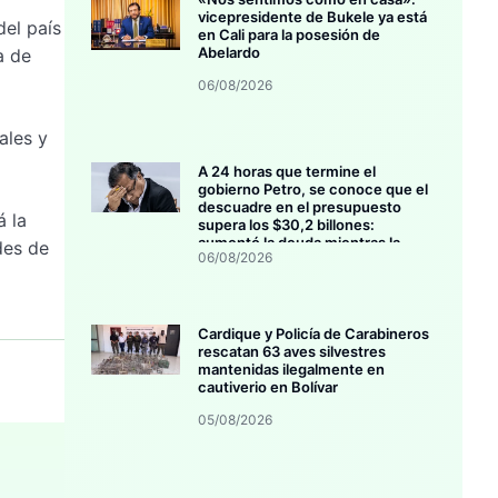
vicepresidente de Bukele ya está
del país
en Cali para la posesión de
Abelardo
a de
06/08/2026
ales y
A 24 horas que termine el
gobierno Petro, se conoce que el
descuadre en el presupuesto
á la
supera los $30,2 billones:
aumentó la deuda mientras la
des de
06/08/2026
inversión se estanca
Cardique y Policía de Carabineros
rescatan 63 aves silvestres
mantenidas ilegalmente en
cautiverio en Bolívar
05/08/2026