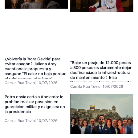
¿Volvería la ‘hora Gaviria’ para
“Bajar un peaje de 12.000 pesos
evitar apagón? Juliana Aray
a 800 pesos es claramente dejar
cuestiona la propuesta y
desfinanciada la infraestructura
asegura: “El calor no baja porque
de mantenimiento”: Elsa
el reloj marque otra hora”
Noguera, ministra de Transporte
Camila Rua Tovio
10/07/2026
Camila Rua Tovio
10/07/2026
designada
Petro envía carta a Abelardo: le
prohíbe realizar posesión en
guarnición militar y exige sea en
la presidencia
Camila Rua Tovio
10/07/2026