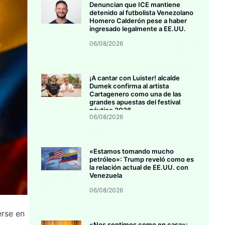
Denuncian que ICE mantiene
detenido al futbolista Venezolano
Homero Calderón pese a haber
ingresado legalmente a EE.UU.
06/08/2026
¡A cantar con Luister! alcalde
Dumek confirma al artista
Cartagenero como una de las
grandes apuestas del festival
náutico 2026
06/08/2026
«Estamos tomando mucho
petróleo»: Trump reveló como es
la relación actual de EE.UU. con
Venezuela
06/08/2026
erse en
«Nos sentimos como en casa»: