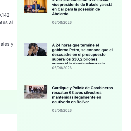
vicepresidente de Bukele ya está
en Cali para la posesión de
Abelardo
.142
tes al
06/08/2026
ales y
A 24 horas que termine el
gobierno Petro, se conoce que el
descuadre en el presupuesto
supera los $30,2 billones:
aumentó la deuda mientras la
06/08/2026
inversión se estanca
Cardique y Policía de Carabineros
rescatan 63 aves silvestres
mantenidas ilegalmente en
cautiverio en Bolívar
05/08/2026