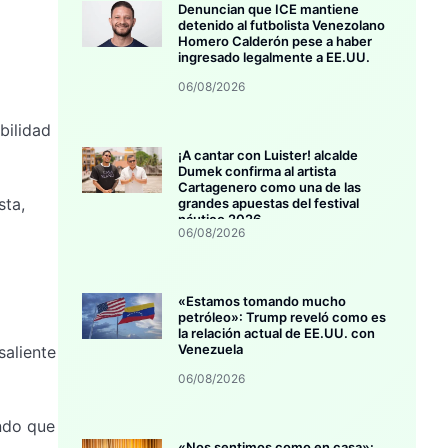
Denuncian que ICE mantiene
detenido al futbolista Venezolano
Homero Calderón pese a haber
ingresado legalmente a EE.UU.
06/08/2026
bilidad
¡A cantar con Luister! alcalde
Dumek confirma al artista
Cartagenero como una de las
sta,
grandes apuestas del festival
náutico 2026
06/08/2026
«Estamos tomando mucho
petróleo»: Trump reveló como es
la relación actual de EE.UU. con
Venezuela
aliente
06/08/2026
ando que
«Nos sentimos como en casa»: