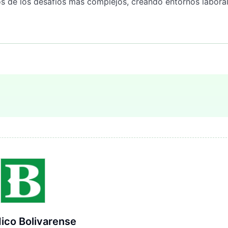
os de los desafíos más complejos, creando entornos labora
ico Bolivarense