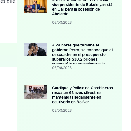
les que
vicepresidente de Bukele ya está
en Cali para la posesión de
Abelardo
06/08/2026
A 24 horas que termine el
gobierno Petro, se conoce que el
descuadre en el presupuesto
supera los $30,2 billones:
aumentó la deuda mientras la
06/08/2026
inversión se estanca
Cardique y Policía de Carabineros
rescatan 63 aves silvestres
mantenidas ilegalmente en
cautiverio en Bolívar
05/08/2026