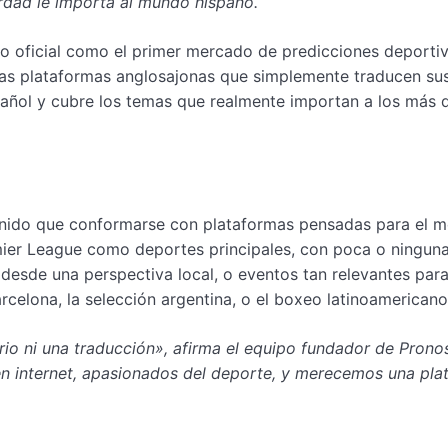
erdad le importa al mundo hispano.
o oficial como el primer mercado de predicciones deporti
 las plataformas anglosajonas que simplemente traducen su
pañol y cubre los temas que realmente importan a los más 
tenido que conformarse con plataformas pensadas para el 
emier League como deportes principales, con poca o ningun
 desde una perspectiva local, o eventos tan relevantes par
celona, la selección argentina, o el boxeo latinoamericano
 ni una traducción», afirma el equipo fundador de Pronos
n internet, apasionados del deporte, y merecemos una pla