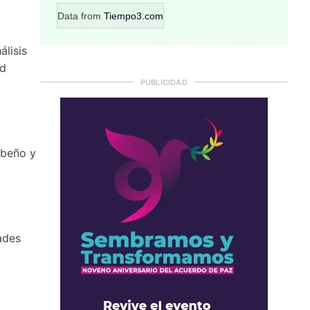
Data from
Tiempo3.com
lisis
ad
PUBLICIDAD
ibeño y
ades