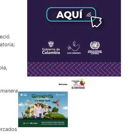
reció
atoria;
ia,
i manera
ercados