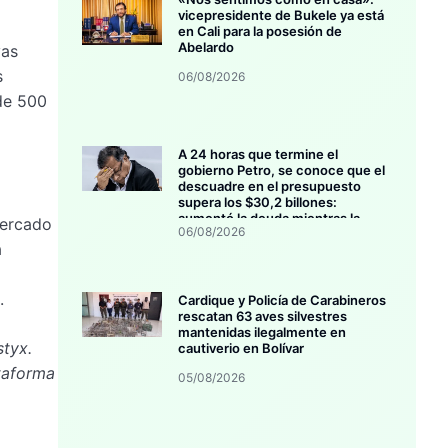
vicepresidente de Bukele ya está
en Cali para la posesión de
Abelardo
vas
s
06/08/2026
de 500
A 24 horas que termine el
gobierno Petro, se conoce que el
descuadre en el presupuesto
supera los $30,2 billones:
aumentó la deuda mientras la
mercado
06/08/2026
inversión se estanca
a
a
.
Cardique y Policía de Carabineros
rescatan 63 aves silvestres
mantenidas ilegalmente en
tyx.
cautiverio en Bolívar
taforma
05/08/2026