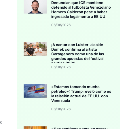
Denuncian que ICE mantiene
detenido al futbolista Venezolano
Homero Calderón pese a haber
ingresado legalmente a EE.UU.
06/08/2026
¡A cantar con Luister! alcalde
Dumek confirma al artista
Cartagenero como una de las
grandes apuestas del festival
náutico 2026
06/08/2026
«Estamos tomando mucho
petróleo»: Trump reveló como es
la relación actual de EE.UU. con
Venezuela
06/08/2026
en
«Nos sentimos como en casa»: