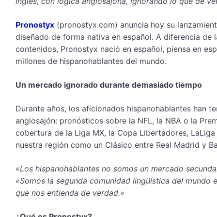
inglés, con lógica anglosajona, ignorando lo que de v
Pronostyx
(pronostyx.com) anuncia hoy su lanzamient
diseñado de forma nativa en español. A diferencia de
contenidos, Pronostyx nació en español, piensa en es
millones de hispanohablantes del mundo.
Un mercado ignorado durante demasiado tiempo
Durante años, los aficionados hispanohablantes han 
anglosajón: pronósticos sobre la NFL, la NBA o la Pr
cobertura de la Liga MX, la Copa Libertadores, LaLiga
nuestra región como un Clásico entre Real Madrid y Bar
«Los hispanohablantes no somos un mercado secundario
«Somos la segunda comunidad lingüística del mundo e
que nos entienda de verdad.»
¿Qué es Pronostyx?