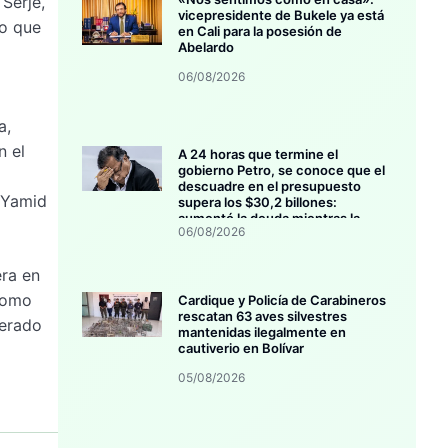
Serje,
vicepresidente de Bukele ya está
lo que
en Cali para la posesión de
Abelardo
06/08/2026
a,
n el
A 24 horas que termine el
gobierno Petro, se conoce que el
descuadre en el presupuesto
 Yamid
supera los $30,2 billones:
aumentó la deuda mientras la
06/08/2026
inversión se estanca
era en
 como
Cardique y Policía de Carabineros
rescatan 63 aves silvestres
nerado
mantenidas ilegalmente en
cautiverio en Bolívar
05/08/2026