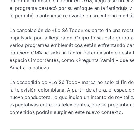
colombiano desde su debut en 2018, llegó a su fin el 3
el programa destacó por su enfoque en la farándula y 
le permitió mantenerse relevante en un entorno mediát
La cancelación de «Lo Sé Todo» es parte de una reestr
impulsada por la llegada del Grupo Prisa. Este grupo 
varios programas emblemáticos están enfrentando cambi
noticiero CM& ha sido un factor determinante en esta t
espacios importantes, como «Pregunta Yamid,» que se 
Amat a la cabeza.
La despedida de «Lo Sé Todo» marca no solo el fin de 
la televisión colombiana. A partir de ahora, el espac
nueva conductora, lo que indica un intento de revitali
expectativas entre los televidentes, que se pregunta
contenidos podrán surgir en este nuevo contexto.