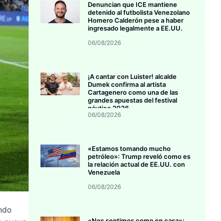
Denuncian que ICE mantiene
detenido al futbolista Venezolano
Homero Calderón pese a haber
ingresado legalmente a EE.UU.
06/08/2026
¡A cantar con Luister! alcalde
Dumek confirma al artista
Cartagenero como una de las
grandes apuestas del festival
náutico 2026
06/08/2026
«Estamos tomando mucho
petróleo»: Trump reveló como es
la relación actual de EE.UU. con
Venezuela
06/08/2026
ando
«Nos sentimos como en casa»: