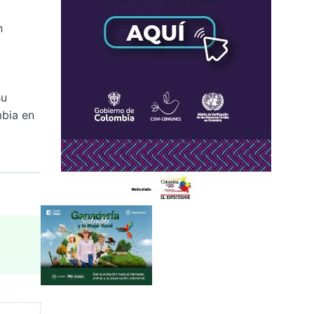
n
su
mbia en