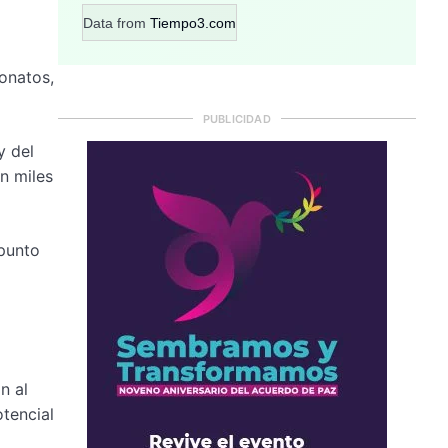
Data from
Tiempo3.com
onatos,
PUBLICIDAD
y del
n miles
 punto
n al
tencial