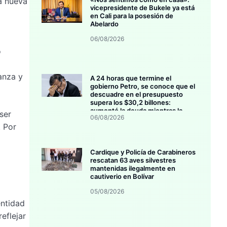
a nueva
vicepresidente de Bukele ya está
en Cali para la posesión de
Abelardo
06/08/2026
o
anza y
A 24 horas que termine el
gobierno Petro, se conoce que el
descuadre en el presupuesto
supera los $30,2 billones:
aumentó la deuda mientras la
ser
06/08/2026
inversión se estanca
. Por
Cardique y Policía de Carabineros
rescatan 63 aves silvestres
mantenidas ilegalmente en
cautiverio en Bolívar
05/08/2026
entidad
eflejar