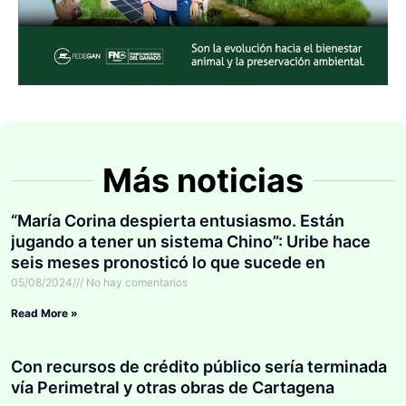
Más noticias
“María Corina despierta entusiasmo. Están
jugando a tener un sistema Chino”: Uribe hace
seis meses pronosticó lo que sucede en
Venezuela
05/08/2024
No hay comentarios
Read More »
Con recursos de crédito público sería terminada
vía Perimetral y otras obras de Cartagena