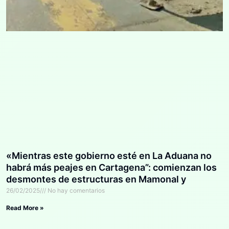
«Mientras este gobierno esté en La Aduana no
habrá más peajes en Cartagena”: comienzan los
desmontes de estructuras en Mamonal y
Corralito
26/02/2025
No hay comentarios
Read More »