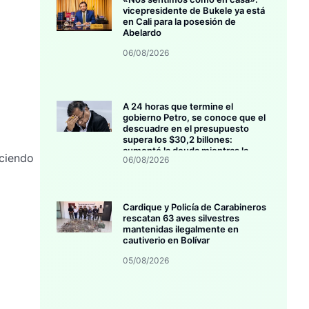
vicepresidente de Bukele ya está
en Cali para la posesión de
Abelardo
06/08/2026
A 24 horas que termine el
gobierno Petro, se conoce que el
descuadre en el presupuesto
supera los $30,2 billones:
aumentó la deuda mientras la
ciendo
06/08/2026
inversión se estanca
Cardique y Policía de Carabineros
rescatan 63 aves silvestres
mantenidas ilegalmente en
cautiverio en Bolívar
05/08/2026