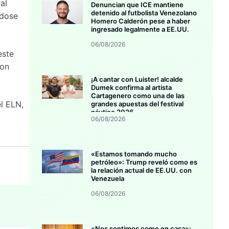
al
Denuncian que ICE mantiene
detenido al futbolista Venezolano
ndose
Homero Calderón pese a haber
ingresado legalmente a EE.UU.
06/08/2026
este
con
¡A cantar con Luister! alcalde
Dumek confirma al artista
Cartagenero como una de las
l ELN,
grandes apuestas del festival
náutico 2026
06/08/2026
«Estamos tomando mucho
petróleo»: Trump reveló como es
la relación actual de EE.UU. con
Venezuela
06/08/2026
«Nos sentimos como en casa»: