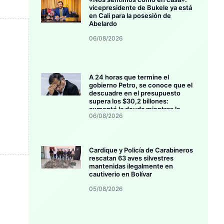
vicepresidente de Bukele ya está
en Cali para la posesión de
Abelardo
06/08/2026
A 24 horas que termine el
gobierno Petro, se conoce que el
descuadre en el presupuesto
supera los $30,2 billones:
aumentó la deuda mientras la
06/08/2026
inversión se estanca
Cardique y Policía de Carabineros
rescatan 63 aves silvestres
mantenidas ilegalmente en
cautiverio en Bolívar
05/08/2026