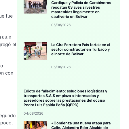
Cardique y Policía de Carabineros
rescatan 63 aves silvestres
mantenidas ilegalmente en
ue fue
cautiverio en Bolívar
05/08/2026
as sin
gregó el
La Gira Ferretera País fortalece al
sector constructor en Turbaco y
el norte de Bolívar
ro
05/08/2026
ón con
Edicto de fallecimiento: soluciones logísticas y
transportes S.A.S emplaza a interesados y
acreedores sobre las prestaciones del occiso
Pedro Luis Espitia Peña (QEPD)
04/08/2026
 segundo
 poco,
«Comienza una nueva etapa para
Cali»: Alejandro Eder Alcalde de