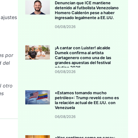
Denuncian que ICE mantiene
detenido al futbolista Venezolano
Homero Calderón pese a haber
 ajustes
ingresado legalmente a EE.UU.
06/08/2026
¡A cantar con Luister! alcalde
Dumek confirma al artista
es por
Cartagenero como una de las
d del
grandes apuestas del festival
náutico 2026
06/08/2026
l otro
es
«Estamos tomando mucho
petróleo»: Trump reveló como es
la relación actual de EE.UU. con
Venezuela
06/08/2026
«Nos sentimos como en casa»: