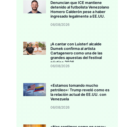
Denuncian que ICE mantiene
detenido al futbolista Venezolano
Homero Calderón pese a haber
ingresado legalmente a EE.UU.
06/08/2026
¡A cantar con Luister! alcalde
Dumek confirma al artista
Cartagenero como una de las
grandes apuestas del festival
náutico 2026
06/08/2026
«Estamos tomando mucho
petróleo»: Trump reveló como es
la relación actual de EE.UU. con
Venezuela
06/08/2026
«Nos sentimos como en casa»: