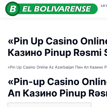
LO 
«Pin Up Casino Onlin
Казино Pinup Rəsmi S
«Pin Up Casino Online Az Azerbaijan Пин Ап Казино P
«Pin-up Casino Onlin
Ап Казино Pinup Rəsm