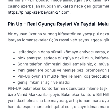
hər hansı» «bir bonusun necə alınacağını və onunla nə e
casino azerbaijan klubdan mükafatı necə geri götürm
https://pinup-azerbaycan-24.com
.
Pin Up – Real Oyunçu Rəyləri Və Faydalı Məl
bir oyunun üzərinə vurmaq kifayətdir və yaxşı pul qaza
istəyən idmansevərlər üçün rəsmi veb saytı» «gecə-
İstifadəçinin daha sürətli köməyə ehtiyacı varsa, 
bloklanmışsa, sadəcə güzgüyə daxil olun, istifadə
Sonra telefon nömrəsini daxil etməlisiniz, o, müva
Yeni gələnlərə bonus və həmişə bəzi promosyonlar 
Pin-Up oyunları müxtəlifliyi ilə məni xoş təəccübl
geniş imkanlar açır və maddi
PIN-UP bukmeker kontorlarının özünütənzimləmə təşkilat
üzrə Vahid Mərkəz ilə işləyir. Bukmeker kontoru Bill H
yeni daxil olmasına baxmayaraq, artıq idman mərc oyun
həm də espor mərclərini qəbul edir, onlayn idman mərclər