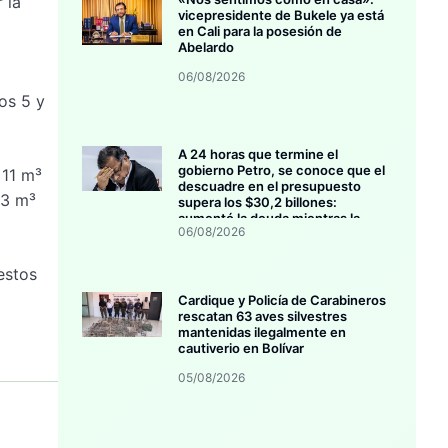
 la
vicepresidente de Bukele ya está
en Cali para la posesión de
Abelardo
06/08/2026
os 5 y
A 24 horas que termine el
gobierno Petro, se conoce que el
 11 m³
descuadre en el presupuesto
13 m³
supera los $30,2 billones:
aumentó la deuda mientras la
06/08/2026
inversión se estanca
estos
Cardique y Policía de Carabineros
rescatan 63 aves silvestres
mantenidas ilegalmente en
cautiverio en Bolívar
05/08/2026