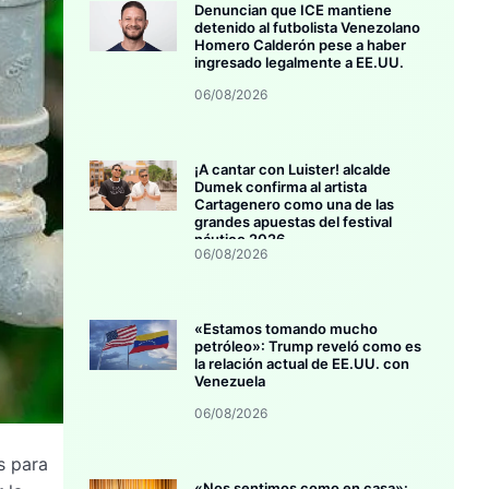
Denuncian que ICE mantiene
detenido al futbolista Venezolano
Homero Calderón pese a haber
ingresado legalmente a EE.UU.
06/08/2026
¡A cantar con Luister! alcalde
Dumek confirma al artista
Cartagenero como una de las
grandes apuestas del festival
náutico 2026
06/08/2026
«Estamos tomando mucho
petróleo»: Trump reveló como es
la relación actual de EE.UU. con
Venezuela
06/08/2026
s para
«Nos sentimos como en casa»: