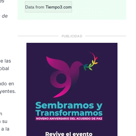
es
Data from
Tiempo3.com
n de
PUBLICIDAD
e las
obal
ando en
yentes.
n
n su
a la