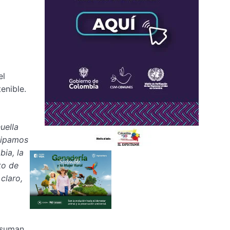
el
enible.
uella
cipamos
ia, la
to de
claro,
 suman