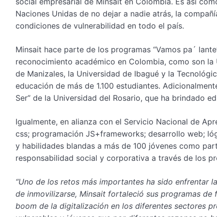
social empresarial de Minsait en Colombia. Es así como
Naciones Unidas de
no dejar a nadie atrás
, la compañí
condiciones de vulnerabilidad en todo el país.
Minsait hace parte de los programas
“Vamos pa´ lante
reconocimiento académico en Colombia, como son la Un
de Manizales, la Universidad de Ibagué y la Tecnológi
educación de más de 1.100 estudiantes. Adicionalmente
Ser”
de la Universidad del Rosario, que ha brindado ed
Igualmente, en alianza con el Servicio Nacional de Ap
css; programación JS+frameworks; desarrollo web; lóg
y habilidades blandas a más de 100 jóvenes como parte
responsabilidad social y corporativa a través de los p
“Uno de los retos más importantes ha sido enfrentar la 
de inmovilizarse, Minsait fortaleció sus programas de 
boom de la digitalización en los diferentes sectores p