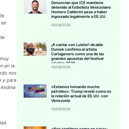
Denuncian que ICE mantiene
detenido al futbolista Venezolano
Homero Calderón pese a haber
de
ingresado legalmente a EE.UU.
 en
06/08/2026
 de
¡A cantar con Luister! alcalde
Dumek confirma al artista
Cartagenero como una de las
n muy
grandes apuestas del festival
náutico 2026
n en la
06/08/2026
todo nos
e y para
 Andina
«Estamos tomando mucho
petróleo»: Trump reveló como es
la relación actual de EE.UU. con
Venezuela
06/08/2026
dad
«Nos sentimos como en casa»: