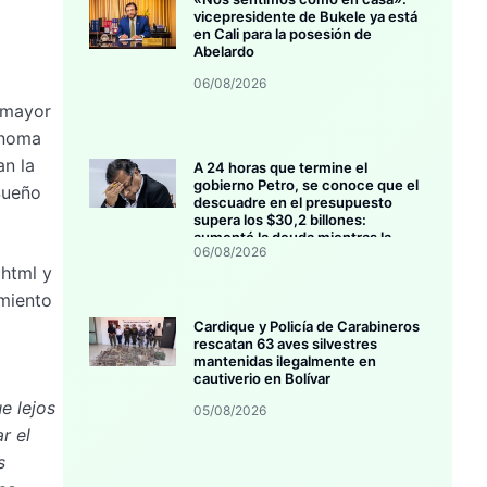
vicepresidente de Bukele ya está
en Cali para la posesión de
Abelardo
06/08/2026
 mayor
ónoma
an la
A 24 horas que termine el
gobierno Petro, se conoce que el
Sueño
descuadre en el presupuesto
supera los $30,2 billones:
aumentó la deuda mientras la
06/08/2026
inversión se estanca
 html y
imiento
Cardique y Policía de Carabineros
rescatan 63 aves silvestres
mantenidas ilegalmente en
cautiverio en Bolívar
e lejos
05/08/2026
r el
s