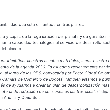
nibilidad que está cimentado en tres pilares:
e y capaz de la regeneración del planeta y de garantizar 
oner la capacidad tecnológica al servicio del desarrollo sost
del planeta.
or identificar nuestros asuntos materiales, medir nuestra h
ento de la agenda 2030. Es así como recientemente parti
ial al logro de los ODS, convocada por Pacto Global Colomb
 la Cámara de Comercio de Bogotá. También estamos a pun
más de ayudarnos a crear un plan de descarbonización más 
materia de reducción de emisiones en las tres escalas”
dijo
ón Andina y Cono Sur.
de género hacen parte de este plan de sostenibilidad y se