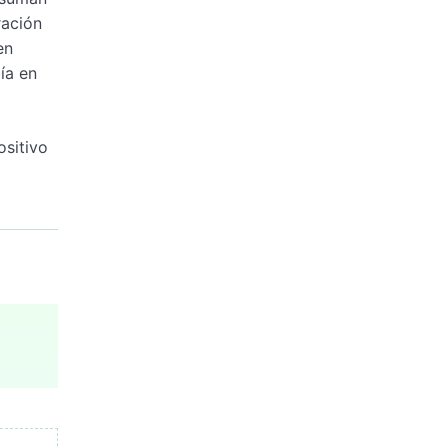
ración
en
ía en
sitivo