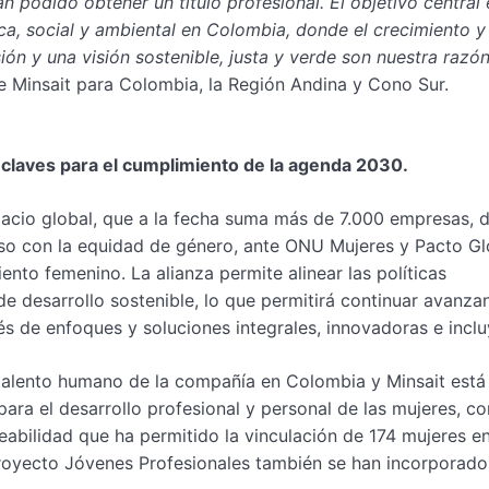
n podido obtener un título profesional. El objetivo central 
ca, social y ambiental en Colombia, donde el crecimiento y
usión y una visión sostenible, justa y verde son nuestra razó
e Minsait para Colombia, la Región Andina y Cono Sur.
a, claves para el cumplimiento de la agenda 2030.
pacio global, que a la fecha suma más de 7.000 empresas, d
so con la equidad de género, ante ONU Mujeres y Pacto Gl
nto femenino. La alianza permite alinear las políticas
de desarrollo sostenible, lo que permitirá continuar avanz
s de enfoques y soluciones integrales, innovadoras e inclu
 talento humano de la compañía en Colombia y Minsait está
ara el desarrollo profesional y personal de las mujeres, co
eabilidad que ha permitido la vinculación de 174 mujeres e
oyecto Jóvenes Profesionales también se han incorporado 