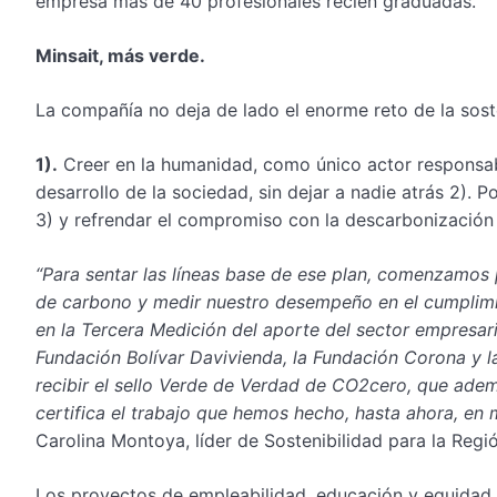
empresa más de 40 profesionales recién graduadas.
Minsait, más verde.
La compañía no deja de lado el enorme reto de la soste
1).
Creer en la humanidad, como único actor responsabl
desarrollo de la sociedad, sin dejar a nadie atrás 2). P
3) y refrendar el compromiso con la descarbonización 
“Para sentar las líneas base de ese plan, comenzamos p
de carbono y medir nuestro desempeño en el cumplimi
en la Tercera Medición del aporte del sector empresar
Fundación Bolívar Davivienda, la Fundación Corona y
recibir el sello Verde de Verdad de CO2cero, que ade
certifica el trabajo que hemos hecho, hasta ahora, en 
Carolina Montoya, líder de Sostenibilidad para la Regi
Los proyectos de empleabilidad, educación y equidad 