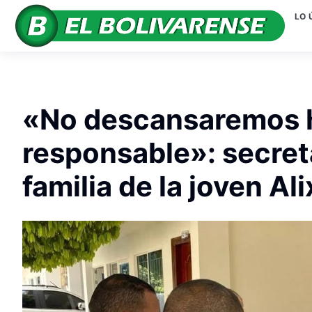
LO 
«No descansaremos h
responsable»: secretar
familia de la joven Al