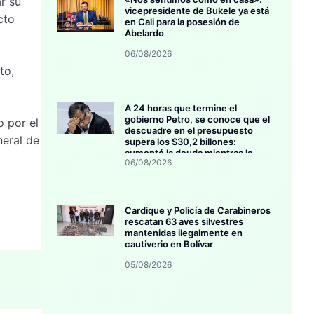
ar su
vicepresidente de Bukele ya está
cto
en Cali para la posesión de
Abelardo
06/08/2026
to,
A 24 horas que termine el
gobierno Petro, se conoce que el
o por el
descuadre en el presupuesto
neral de
supera los $30,2 billones:
aumentó la deuda mientras la
06/08/2026
inversión se estanca
Cardique y Policía de Carabineros
rescatan 63 aves silvestres
mantenidas ilegalmente en
cautiverio en Bolívar
05/08/2026