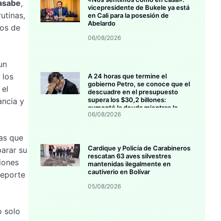
asabe
,
vicepresidente de Bukele ya está
utinas,
en Cali para la posesión de
Abelardo
ños de
06/08/2026
un
 los
A 24 horas que termine el
gobierno Petro, se conoce que el
 el
descuadre en el presupuesto
supera los $30,2 billones:
ancia y
aumentó la deuda mientras la
06/08/2026
inversión se estanca
las que
Cardique y Policía de Carabineros
parar su
rescatan 63 aves silvestres
iones
mantenidas ilegalmente en
cautiverio en Bolívar
deporte
05/08/2026
o solo