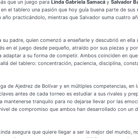
más que un juego para
Linda Gabriela Samacá
y
Salvador B
n el tablero una pasión que hoy guía buena parte de sus r
 un año practicándolo, mientras que Salvador suma cuatro a
s a su padre, quien comenzó a enseñarle y descubrió en ella 
rés en el juego desde pequeño, atraído por sus piezas y por
día adaptar a su forma de competir. Ambos coinciden en que
á del tablero: concentración, paciencia, disciplina, const
iga de Ajedrez de Bolívar y en múltiples competencias, en 
claves antes de cada torneo es estudiar a sus rivales y pre
ca mantenerse tranquilo para no dejarse llevar por las emoc
el nivel de compromiso que ambos han desarrollado con un 
inda asegura que quiere llegar a ser la mejor del mundo, n