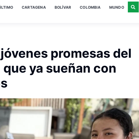
ÚLTIMO
CARTAGENA
BOLÍVAR
COLOMBIA
MUNDO
s jóvenes promesas del
a que ya sueñan con
es