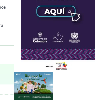
ios
ra