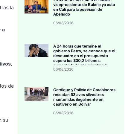
vicepresidente de Bukele ya está
ras la
en Cali para la posesión de
Abelardo
06/08/2026
 a
A 24 horas que termine el
gobierno Petro, se conoce que el
descuadre en el presupuesto
supera los $30,2 billones:
tivos
,
aumentó la deuda mientras la
06/08/2026
inversión se estanca
idos de
Cardique y Policía de Carabineros
rescatan 63 aves silvestres
mantenidas ilegalmente en
cautiverio en Bolívar
05/08/2026
n su