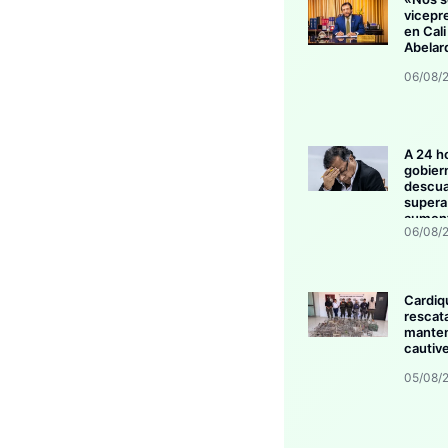
vicepr
en Cali
Abelar
06/08/
A 24 h
gobier
descua
supera 
aument
06/08/
invers
Cardiq
rescat
manten
cautive
05/08/