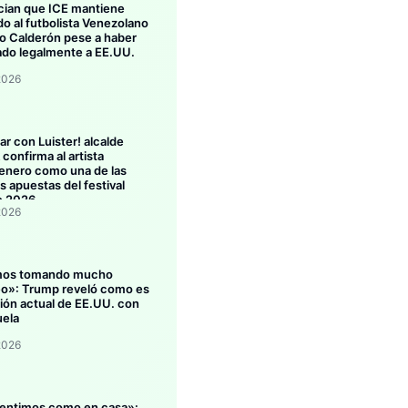
ian que ICE mantiene
do al futbolista Venezolano
 Calderón pese a haber
ado legalmente a EE.UU.
2026
ar con Luister! alcalde
confirma al artista
enero como una de las
s apuestas del festival
o 2026
2026
mos tomando mucho
eo»: Trump reveló como es
ción actual de EE.UU. con
ela
2026
entimos como en casa»: