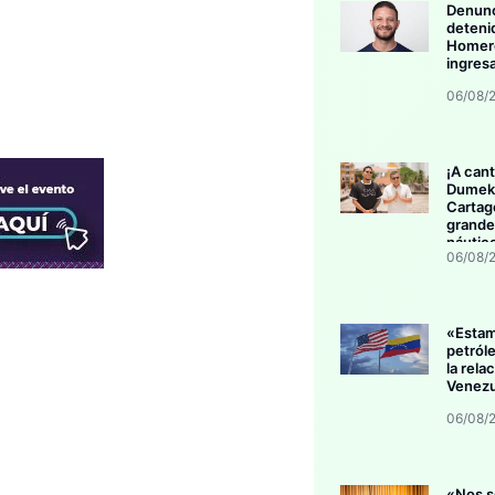
Denunc
deteni
Homero
ingres
06/08/
¡A cant
Dumek 
Cartag
grande
náutic
06/08/
«Esta
petról
la rela
Venezu
06/08/
«Nos s