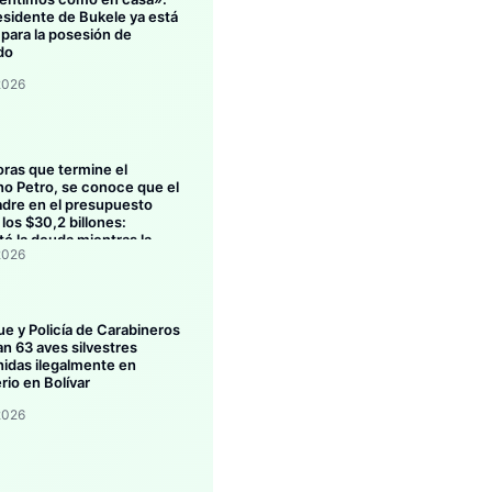
esidente de Bukele ya está
 para la posesión de
do
2026
oras que termine el
no Petro, se conoce que el
dre en el presupuesto
los $30,2 billones:
ó la deuda mientras la
2026
ión se estanca
ue y Policía de Carabineros
an 63 aves silvestres
idas ilegalmente en
rio en Bolívar
2026