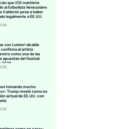
ian que ICE mantiene
do al futbolista Venezolano
 Calderón pese a haber
ado legalmente a EE.UU.
2026
ar con Luister! alcalde
confirma al artista
enero como una de las
s apuestas del festival
o 2026
2026
mos tomando mucho
eo»: Trump reveló como es
ción actual de EE.UU. con
ela
2026
entimos como en casa»: