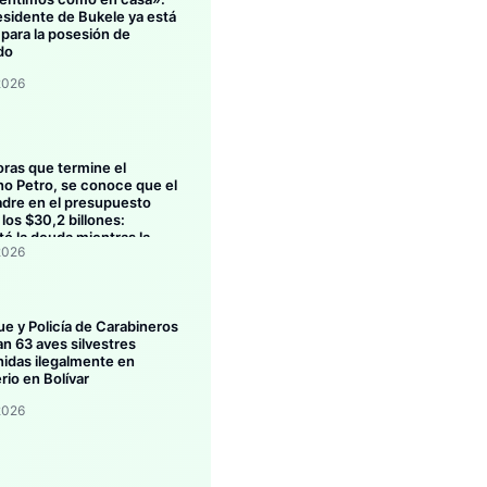
esidente de Bukele ya está
 para la posesión de
do
2026
oras que termine el
no Petro, se conoce que el
dre en el presupuesto
los $30,2 billones:
ó la deuda mientras la
2026
ión se estanca
ue y Policía de Carabineros
an 63 aves silvestres
idas ilegalmente en
rio en Bolívar
2026