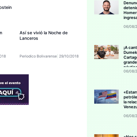
Denunc
pstein
deteni
Homero
ingres
06/08/
n
Así se vivió la Noche de
Lanceros
¡A cant
Dumek 
018
Periodico Bolivarense
29/10/2018
Cartag
grande
náutic
06/08/
«Esta
petról
la rela
Venezu
06/08/
«Nos s