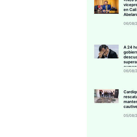
vicepr
en Cali
Abelar
06/08/
A 24 h
gobier
descua
supera 
aument
06/08/
invers
Cardiq
rescat
manten
cautive
05/08/