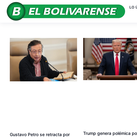
LO 
Trump genera polémica po
Gustavo Petro se retracta por