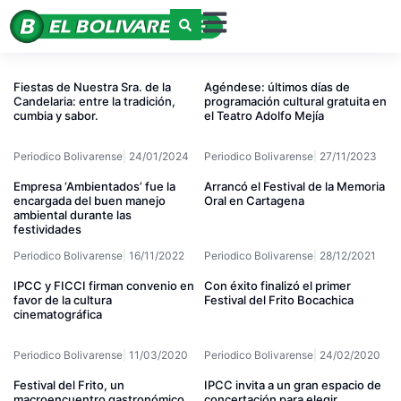
Fiestas de Nuestra Sra. de la
Agéndese: últimos días de
Candelaria: entre la tradición,
programación cultural gratuita en
cumbia y sabor.
el Teatro Adolfo Mejía
Periodico Bolivarense
24/01/2024
Periodico Bolivarense
27/11/2023
Empresa ‘Ambientados’ fue la
Arrancó el Festival de la Memoria
encargada del buen manejo
Oral en Cartagena
ambiental durante las
festividades
Periodico Bolivarense
16/11/2022
Periodico Bolivarense
28/12/2021
IPCC y FICCI firman convenio en
Con éxito finalizó el primer
favor de la cultura
Festival del Frito Bocachica
cinematográfica
Periodico Bolivarense
11/03/2020
Periodico Bolivarense
24/02/2020
Festival del Frito, un
IPCC invita a un gran espacio de
macroencuentro gastronómico
concertación para elegir