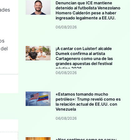
Denuncian que ICE mantiene
detenido al futbolista Venezolano
dades
Homero Calderón pese a haber
ingresado legalmente a EE.UU.
06/08/2026
os
 del
¡A cantar con Luister! alcalde
Dumek confirma al artista
Cartagenero como una de las
grandes apuestas del festival
náutico 2026
06/08/2026
«Estamos tomando mucho
petróleo»: Trump reveló como es
la relación actual de EE.UU. con
Venezuela
06/08/2026
«Nos sentimos como en casa»: