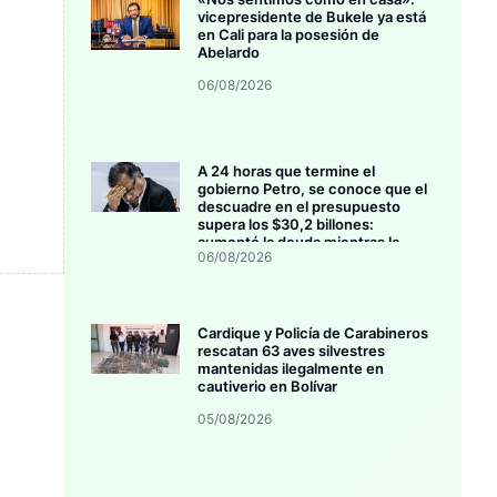
vicepresidente de Bukele ya está
en Cali para la posesión de
Abelardo
06/08/2026
A 24 horas que termine el
gobierno Petro, se conoce que el
descuadre en el presupuesto
supera los $30,2 billones:
aumentó la deuda mientras la
06/08/2026
inversión se estanca
Cardique y Policía de Carabineros
rescatan 63 aves silvestres
mantenidas ilegalmente en
cautiverio en Bolívar
05/08/2026