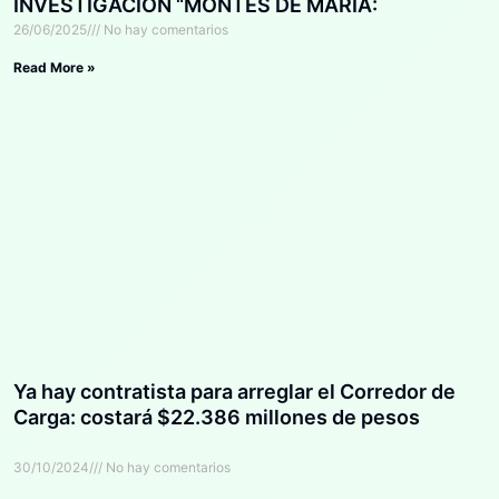
INVESTIGACIÓN “MONTES DE MARÍA:
TERRITORIOS QUE RENACEN”
26/06/2025
No hay comentarios
Read More »
Ya hay contratista para arreglar el Corredor de
Carga: costará $22.386 millones de pesos
30/10/2024
No hay comentarios