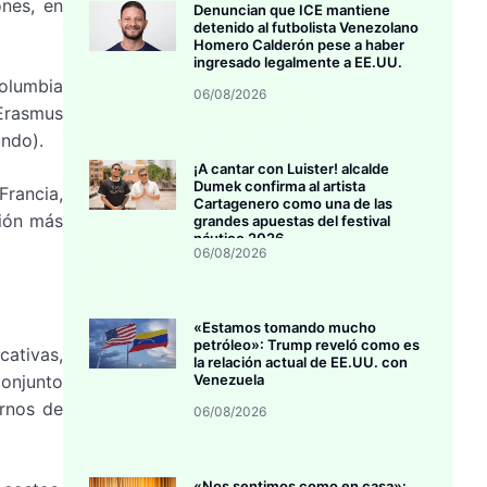
ones, en
Denuncian que ICE mantiene
detenido al futbolista Venezolano
Homero Calderón pese a haber
ingresado legalmente a EE.UU.
olumbia
06/08/2026
Erasmus
ndo).
¡A cantar con Luister! alcalde
Dumek confirma al artista
Francia,
Cartagenero como una de las
ción más
grandes apuestas del festival
náutico 2026
06/08/2026
«Estamos tomando mucho
petróleo»: Trump reveló como es
ativas,
la relación actual de EE.UU. con
conjunto
Venezuela
ernos de
06/08/2026
«Nos sentimos como en casa»: