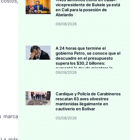
 costos,
vicepresidente de Bukele ya está
en Cali para la posesión de
Abelardo
06/08/2026
A 24 horas que termine el
gobierno Petro, se conoce que el
descuadre en el presupuesto
supera los $30,2 billones:
aumentó la deuda mientras la
06/08/2026
inversión se estanca
Cardique y Policía de Carabineros
rescatan 63 aves silvestres
mantenidas ilegalmente en
cautiverio en Bolívar
u marca
05/08/2026
. La más