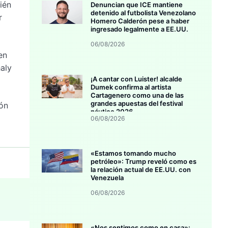
ién
Denuncian que ICE mantiene
detenido al futbolista Venezolano
r
Homero Calderón pese a haber
ingresado legalmente a EE.UU.
06/08/2026
en
aly
¡A cantar con Luister! alcalde
Dumek confirma al artista
Cartagenero como una de las
grandes apuestas del festival
ión
náutico 2026
06/08/2026
«Estamos tomando mucho
petróleo»: Trump reveló como es
la relación actual de EE.UU. con
Venezuela
06/08/2026
«Nos sentimos como en casa»: