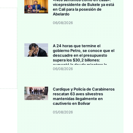
vicepresidente de Bukele ya está
en Cali para la posesión de
Abelardo
06/08/2026
A 24 horas que termine el
gobierno Petro, se conoce que el
descuadre en el presupuesto
supera los $30,2 billones:
aumentó la deuda mientras la
06/08/2026
inversión se estanca
Cardique y Policía de Carabineros
rescatan 63 aves silvestres
mantenidas ilegalmente en
cautiverio en Bolívar
05/08/2026