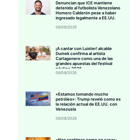
Denuncian que ICE mantiene
detenido al futbolista Venezolano
Homero Calderón pese a haber
ingresado legalmente a EE.UU.
06/08/2026
¡A cantar con Luister! alcalde
Dumek confirma al artista
Cartagenero como una de las
grandes apuestas del festival
náutico 2026
06/08/2026
«Estamos tomando mucho
petróleo»: Trump reveló como es
la relación actual de EE.UU. con
Venezuela
06/08/2026
«Nos sentimos como en casa»: