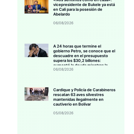
vicepresidente de Bukele ya está
en Cali para la posesión de
Abelardo
06/08/2026
A 24 horas que termine el
gobierno Petro, se conoce que el
descuadre en el presupuesto
supera los $30,2 billones:
aumentó la deuda mientras la
06/08/2026
inversión se estanca
Cardique y Policía de Carabineros
rescatan 63 aves silvestres
mantenidas ilegalmente en
cautiverio en Bolívar
05/08/2026