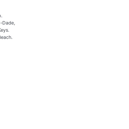
o.
i-Dade,
Keys.
Beach.