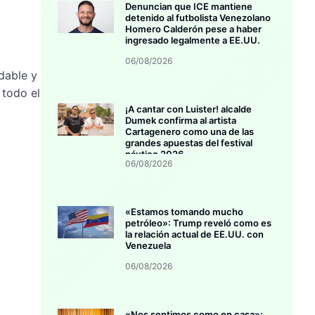
Denuncian que ICE mantiene
detenido al futbolista Venezolano
Homero Calderón pese a haber
ingresado legalmente a EE.UU.
06/08/2026
dable y
 todo el
¡A cantar con Luister! alcalde
Dumek confirma al artista
Cartagenero como una de las
grandes apuestas del festival
náutico 2026
06/08/2026
«Estamos tomando mucho
petróleo»: Trump reveló como es
la relación actual de EE.UU. con
Venezuela
06/08/2026
«Nos sentimos como en casa»: