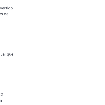
nvertido
es de
l
gual que
22
an