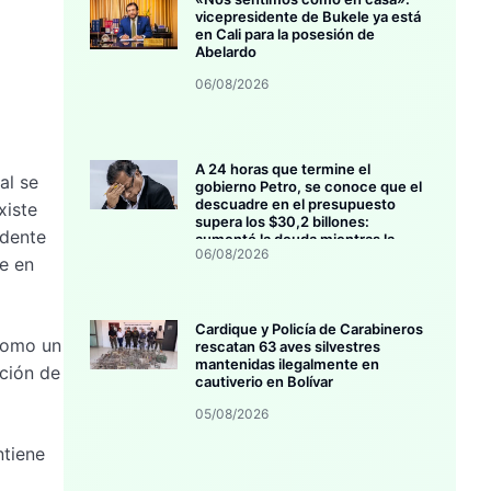
vicepresidente de Bukele ya está
en Cali para la posesión de
Abelardo
06/08/2026
A 24 horas que termine el
al se
gobierno Petro, se conoce que el
descuadre en el presupuesto
xiste
supera los $30,2 billones:
idente
aumentó la deuda mientras la
06/08/2026
inversión se estanca
e en
Cardique y Policía de Carabineros
como un
rescatan 63 aves silvestres
mantenidas ilegalmente en
nción de
cautiverio en Bolívar
05/08/2026
ntiene