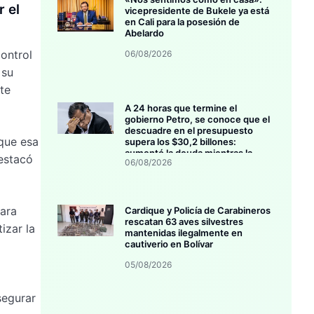
 el
vicepresidente de Bukele ya está
en Cali para la posesión de
Abelardo
control
06/08/2026
 su
te
A 24 horas que termine el
gobierno Petro, se conoce que el
descuadre en el presupuesto
 que esa
supera los $30,2 billones:
aumentó la deuda mientras la
destacó
06/08/2026
inversión se estanca
para
Cardique y Policía de Carabineros
rescatan 63 aves silvestres
izar la
mantenidas ilegalmente en
cautiverio en Bolívar
05/08/2026
segurar