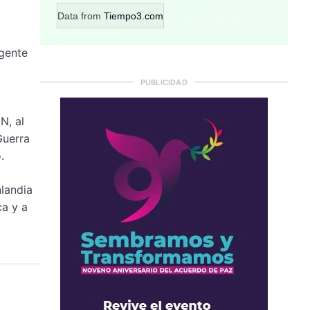
Data from
Tiempo3.com
gente
PUBLICIDAD
N, al
Guerra
.
landia
ca y a