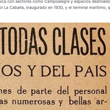
námica con sectores como Campoalegre y espacios destinado
ol La Cabaña, inaugurado en 1930, y el terminal marítimo, 