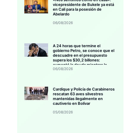
vicepresidente de Bukele ya está
en Cali para la posesión de
Abelardo
06/08/2026
A 24 horas que termine el
gobierno Petro, se conoce que el
descuadre en el presupuesto
supera los $30,2 billones:
aumentó la deuda mientras la
06/08/2026
inversión se estanca
Cardique y Policía de Carabineros
rescatan 63 aves silvestres
mantenidas ilegalmente en
cautiverio en Bolívar
05/08/2026