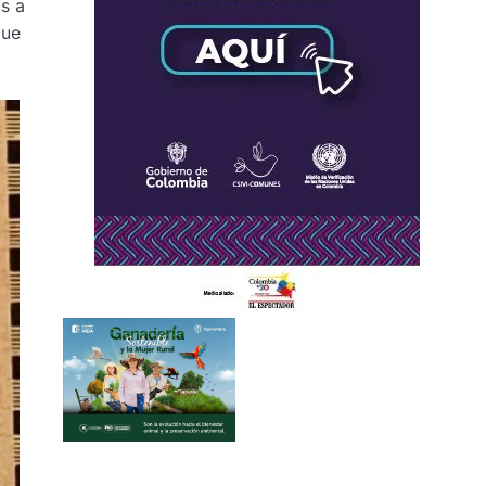
s a
que