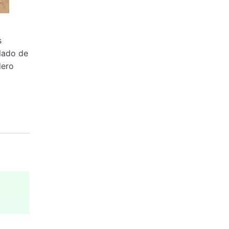
s
 lado de
dero