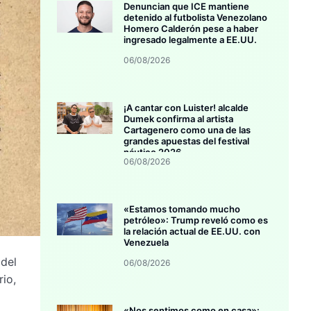
Denuncian que ICE mantiene
detenido al futbolista Venezolano
Homero Calderón pese a haber
ingresado legalmente a EE.UU.
06/08/2026
¡A cantar con Luister! alcalde
Dumek confirma al artista
Cartagenero como una de las
grandes apuestas del festival
náutico 2026
06/08/2026
«Estamos tomando mucho
petróleo»: Trump reveló como es
la relación actual de EE.UU. con
Venezuela
 del
06/08/2026
rio,
«Nos sentimos como en casa»: