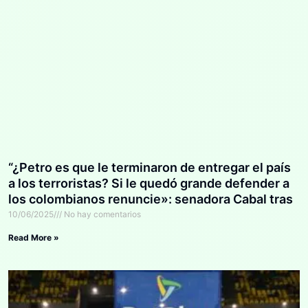
“¿Petro es que le terminaron de entregar el país
a los terroristas? Si le quedó grande defender a
los colombianos renuncie»: senadora Cabal tras
atentados
10/06/2025
No hay comentarios
Read More »