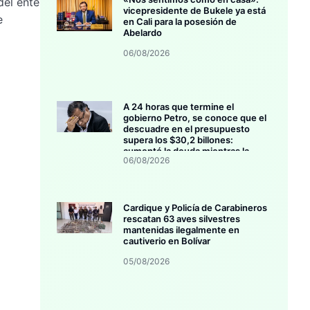
del ente
vicepresidente de Bukele ya está
e
en Cali para la posesión de
Abelardo
06/08/2026
A 24 horas que termine el
gobierno Petro, se conoce que el
descuadre en el presupuesto
supera los $30,2 billones:
aumentó la deuda mientras la
06/08/2026
inversión se estanca
Cardique y Policía de Carabineros
rescatan 63 aves silvestres
mantenidas ilegalmente en
cautiverio en Bolívar
05/08/2026