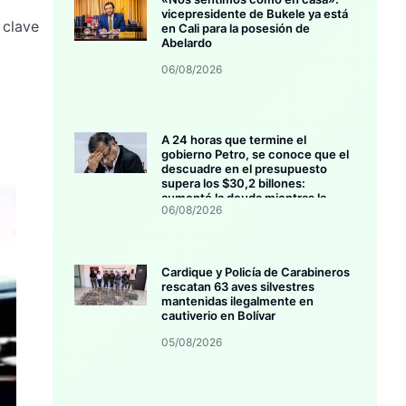
a
vicepresidente de Bukele ya está
 clave
en Cali para la posesión de
Abelardo
06/08/2026
A 24 horas que termine el
gobierno Petro, se conoce que el
descuadre en el presupuesto
supera los $30,2 billones:
aumentó la deuda mientras la
06/08/2026
inversión se estanca
Cardique y Policía de Carabineros
rescatan 63 aves silvestres
mantenidas ilegalmente en
cautiverio en Bolívar
05/08/2026