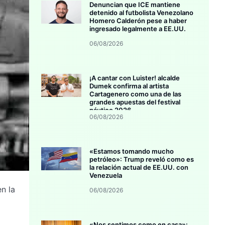
Denuncian que ICE mantiene
detenido al futbolista Venezolano
Homero Calderón pese a haber
ingresado legalmente a EE.UU.
06/08/2026
¡A cantar con Luister! alcalde
Dumek confirma al artista
Cartagenero como una de las
grandes apuestas del festival
náutico 2026
06/08/2026
«Estamos tomando mucho
petróleo»: Trump reveló como es
la relación actual de EE.UU. con
Venezuela
n la
06/08/2026
«Nos sentimos como en casa»: