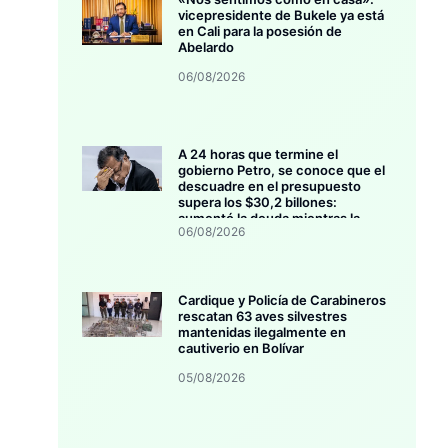
vicepresidente de Bukele ya está
en Cali para la posesión de
Abelardo
06/08/2026
A 24 horas que termine el
gobierno Petro, se conoce que el
descuadre en el presupuesto
supera los $30,2 billones:
aumentó la deuda mientras la
06/08/2026
inversión se estanca
Cardique y Policía de Carabineros
rescatan 63 aves silvestres
mantenidas ilegalmente en
cautiverio en Bolívar
05/08/2026