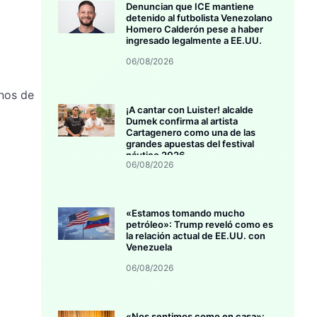
Denuncian que ICE mantiene
detenido al futbolista Venezolano
Homero Calderón pese a haber
ingresado legalmente a EE.UU.
06/08/2026
nos de
¡A cantar con Luister! alcalde
Dumek confirma al artista
Cartagenero como una de las
grandes apuestas del festival
náutico 2026
06/08/2026
«Estamos tomando mucho
petróleo»: Trump reveló como es
la relación actual de EE.UU. con
Venezuela
06/08/2026
«Nos sentimos como en casa»: