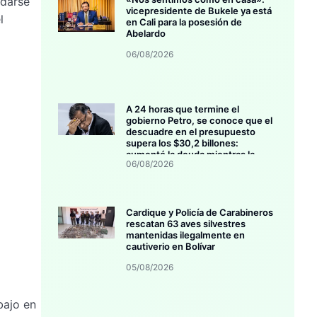
idarse
vicepresidente de Bukele ya está
l
en Cali para la posesión de
Abelardo
06/08/2026
A 24 horas que termine el
gobierno Petro, se conoce que el
descuadre en el presupuesto
supera los $30,2 billones:
aumentó la deuda mientras la
06/08/2026
inversión se estanca
Cardique y Policía de Carabineros
rescatan 63 aves silvestres
mantenidas ilegalmente en
cautiverio en Bolívar
05/08/2026
bajo en