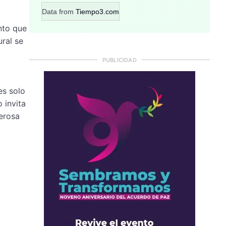
Data from
Tiempo3.com
nto que
ral se
PUBLICIDAD
es solo
 invita
derosa