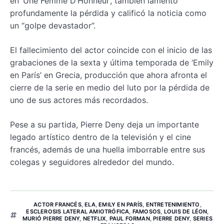
en ‘Une Femme D’Honneur’, también lamentó
profundamente la pérdida y calificó la noticia como
un “golpe devastador”.
El fallecimiento del actor coincide con el inicio de las
grabaciones de la sexta y última temporada de ‘Emily
en París’ en Grecia, producción que ahora afronta el
cierre de la serie en medio del luto por la pérdida de
uno de sus actores más recordados.
Pese a su partida, Pierre Deny deja un importante
legado artístico dentro de la televisión y el cine
francés, además de una huella imborrable entre sus
colegas y seguidores alrededor del mundo.
ACTOR FRANCÉS
,
ELA
,
EMILY EN PARÍS
,
ENTRETENIMIENTO
,
ESCLEROSIS LATERAL AMIOTRÓFICA
,
FAMOSOS
,
LOUIS DE LÉON
,
MURIÓ PIERRE DENY
,
NETFLIX
,
PAUL FORMAN
,
PIERRE DENY
,
SERIES