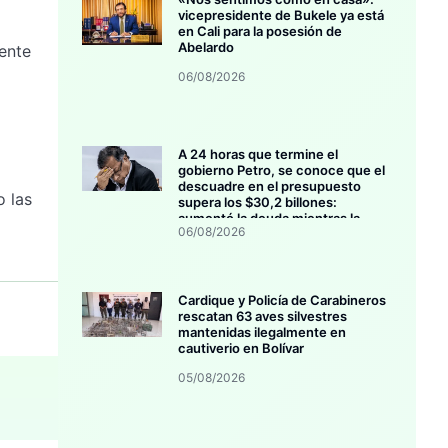
vicepresidente de Bukele ya está
en Cali para la posesión de
Abelardo
iente
06/08/2026
A 24 horas que termine el
gobierno Petro, se conoce que el
descuadre en el presupuesto
o las
supera los $30,2 billones:
aumentó la deuda mientras la
06/08/2026
inversión se estanca
Cardique y Policía de Carabineros
rescatan 63 aves silvestres
mantenidas ilegalmente en
cautiverio en Bolívar
05/08/2026