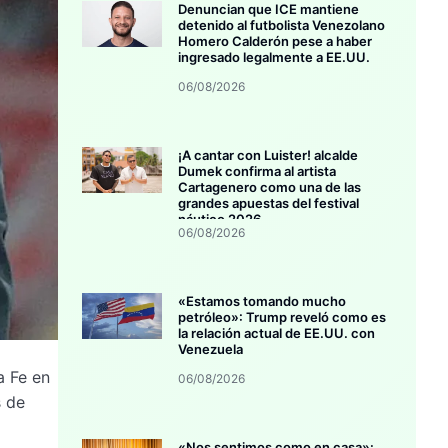
Denuncian que ICE mantiene
detenido al futbolista Venezolano
Homero Calderón pese a haber
ingresado legalmente a EE.UU.
06/08/2026
¡A cantar con Luister! alcalde
Dumek confirma al artista
Cartagenero como una de las
grandes apuestas del festival
náutico 2026
06/08/2026
«Estamos tomando mucho
petróleo»: Trump reveló como es
la relación actual de EE.UU. con
Venezuela
a Fe en
06/08/2026
s de
«Nos sentimos como en casa»: