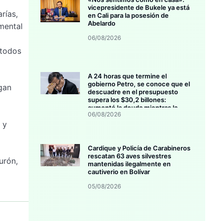
vicepresidente de Bukele ya está
rías,
en Cali para la posesión de
Abelardo
amental
06/08/2026
 todos
A 24 horas que termine el
gobierno Petro, se conoce que el
gan
descuadre en el presupuesto
supera los $30,2 billones:
aumentó la deuda mientras la
06/08/2026
inversión se estanca
 y
Cardique y Policía de Carabineros
rescatan 63 aves silvestres
urón,
mantenidas ilegalmente en
cautiverio en Bolívar
05/08/2026