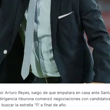
ador Arturo Reyes, luego de que empatara en casa ante Sant
 dirigencia tiburona comenzó negociaciones con candidato
car la estrella ‘11’ a final de año.