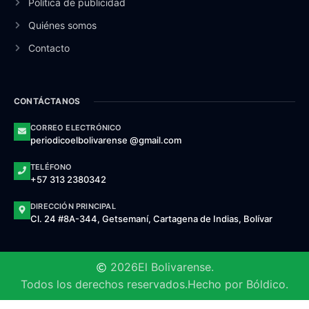
Política de publicidad
Quiénes somos
Contacto
CONTÁCTANOS
CORREO ELECTRÓNICO
periodicoelbolivarense @gmail.com
TELÉFONO
+57 313 2380342
DIRECCIÓN PRINCIPAL
Cl. 24 #8A-344, Getsemaní, Cartagena de Indias, Bolívar
2026
El Bolivarense.
Todos los derechos reservados.
Hecho por Bóldico.