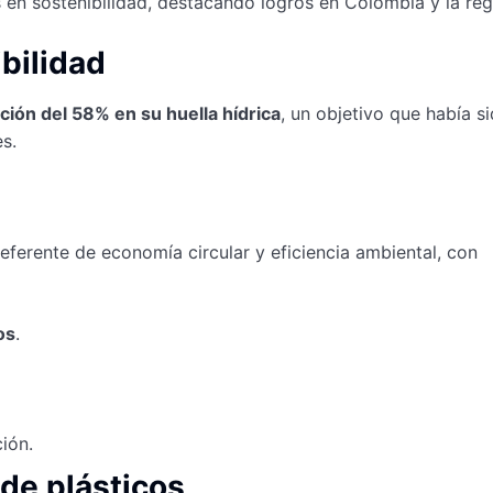
 en sostenibilidad, destacando logros en Colombia y la reg
bilidad
ción del 58% en su huella hídrica
, un objetivo que había s
s.
ferente de economía circular y eficiencia ambiental, con
os
.
ión.
 de plásticos