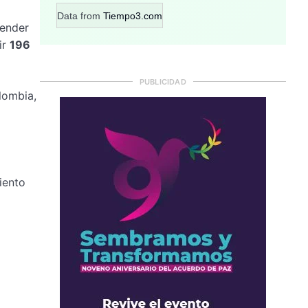
Data from
Tiempo3.com
tender
ir
196
PUBLICIDAD
lombia,
iento