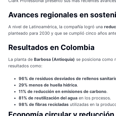
Clark Professional presentó sus más recientes avances
Avances regionales en sosteni
A nivel de Latinoamérica, la compañía logró una
reduc
planteado para 2030 y que se cumplió cinco años ante
Resultados en Colombia
La planta de
Barbosa (Antioquia)
se posiciona como re
resultados como:
96% de residuos desviados de rellenos sanitari
29% menos de huella hídrica
.
11% de reducción en emisiones de carbono
.
81% de reutilización del agua
en los procesos.
98% de fibras recicladas
utilizadas en la producc
Economía circular y reducción