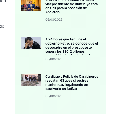
ión.
vicepresidente de Bukele ya está
en Cali para la posesión de
Abelardo
06/08/2026
ido
A 24 horas que termine el
gobierno Petro, se conoce que el
descuadre en el presupuesto
supera los $30,2 billones:
aumentó la deuda mientras la
06/08/2026
inversión se estanca
Cardique y Policía de Carabineros
rescatan 63 aves silvestres
mantenidas ilegalmente en
cautiverio en Bolívar
05/08/2026