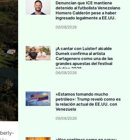
Denuncian que ICE mantiene
detenido al futbolista Venezolano
Homero Calderón pese a haber
ingresado legalmente a EE.UU.
06/08/2026
¡A cantar con Luister! alcalde
Dumek confirma al artista
Cartagenero como una de las
grandes apuestas del festival
náutico 2026
06/08/2026
«Estamos tomando mucho
petróleo»: Trump reveló como es
la relación actual de EE.UU. con
Venezuela
06/08/2026
berly-
«Nos sentimos como en casa»: