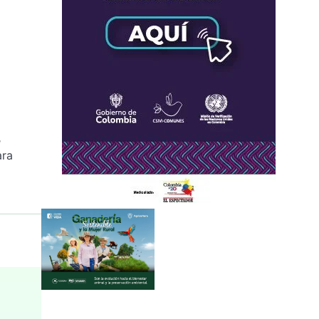
,
ara