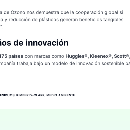
apa de Ozono nos demuestra que la cooperación global sí
ua y reducción de plásticos generan beneficios tangibles
”.
ños de innovación
175 países
con marcas como
Huggies®, Kleenex®, Scott®
compañía trabaja bajo un modelo de innovación sostenible p
RESIDUOS
,
KIMBERLY-CLARK
,
MEDIO AMBIENTE