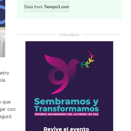
Data from
Tiempo3.com
PUBLICIDAD
etro
mía
a que
gar con
seguró