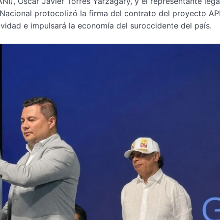
NI), Óscar Javier Torres Yarzagary, y el representante lega
Nacional protocolizó la firma del contrato del proyecto AP
vidad e impulsará la economía del suroccidente del país.