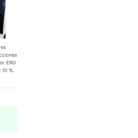
res
ucciones
por ERG
 10 %.