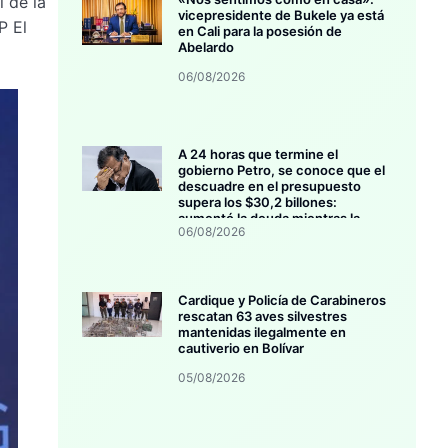
l de la
vicepresidente de Bukele ya está
P El
en Cali para la posesión de
Abelardo
06/08/2026
A 24 horas que termine el
gobierno Petro, se conoce que el
descuadre en el presupuesto
supera los $30,2 billones:
aumentó la deuda mientras la
06/08/2026
inversión se estanca
Cardique y Policía de Carabineros
rescatan 63 aves silvestres
mantenidas ilegalmente en
cautiverio en Bolívar
05/08/2026